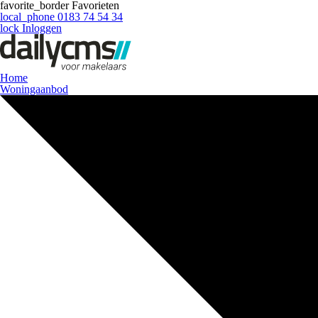
favorite_border
Favorieten
local_phone
0183 74 54 34
lock
Inloggen
Home
Woningaanbod