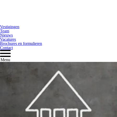
Vestigingen
Team
Nieuws
Vacatures
Brochures en formulieren
Contact
Menu