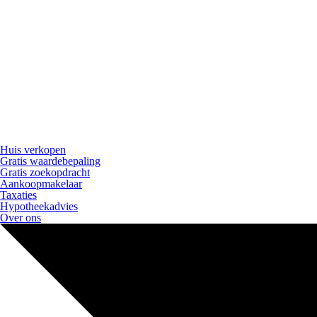
Huis verkopen
Gratis waardebepaling
Gratis zoekopdracht
Aankoopmakelaar
Taxaties
Hypotheekadvies
Over ons