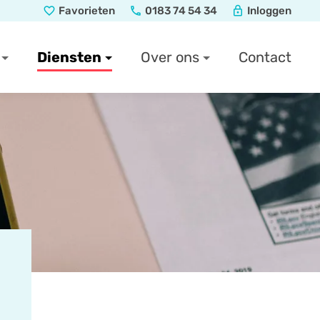
Favorieten
0183 74 54 34
Inloggen
favorite_border
local_phone
lock
Diensten
Over ons
Contact