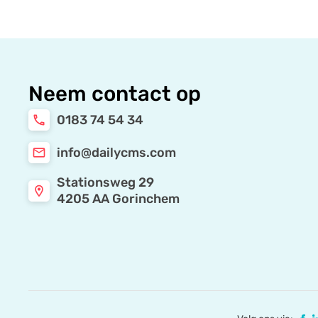
Neem contact op
0183 74 54 34
local_phone
info@dailycms.com
mail
Stationsweg 29
location_on
4205 AA Gorinchem