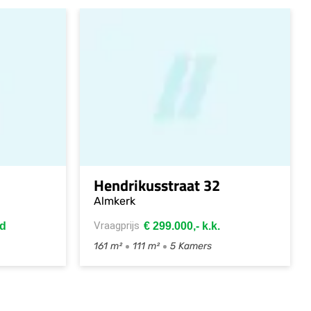
 ONDER VOORBEHOUD
VERKOCHT ONDER VOORBEHO
Tulpstraat 43
Waardhuizen
Vraagprijs
€ 329.500,- k.k.
€ 419.500,- k.k.
20 m²
6 Kamers
150 m²
183 m²
7 Kamers