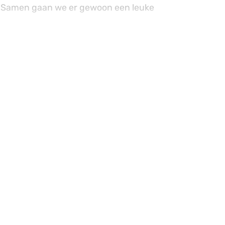
M. Samen gaan we er gewoon een leuke
age is specifiek als kopwoning ontworpen en
 je bijvoorbeeld van de tuingerichte
et een erker en daardoor veel lichtinval. De
roene laan in een kindvriendelijke woonomgeving
ortabele slaapkamers en een lekkere zonnige
de keuken, het toilet en badkamer zijn helemaal
werk zeer recent nog uitgevoerd.
n deze leuke woning. De entree verleent toegang