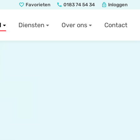
Favorieten
0183 74 54 34
Inloggen
favorite_border
local_phone
lock
d
Diensten
Over ons
Contact