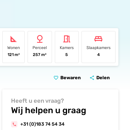
square_foot
nature
meeting_room
king_bed
Wonen
Perceel
Kamers
Slaapkamers
121 m²
257 m²
5
4
Bewaren
Delen
favorite_border
share
Heeft u een vraag?
Wij helpen u graag
+31 (0)183 74 54 34
phone