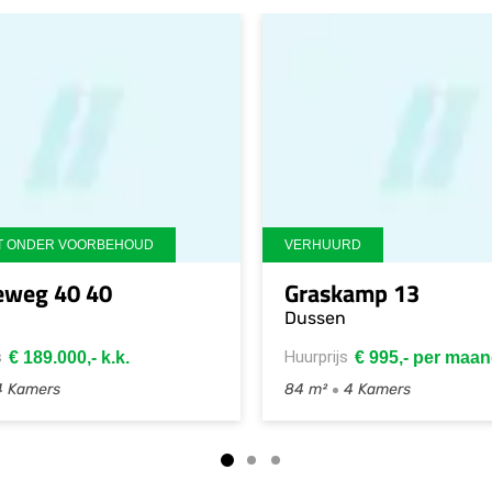
een badkamer, 3 slaapkamers (1 aan de voorzijde
e verdieping. De gehele verdieping is keurig
wanden en plafonds. De luxe badkamer is een
oorzijde van het huis. Hier zijn een zwevend
gbad, een design radiator en een dubbel
VERKOCHT
Hendrikusstraat 32
Werf 2
Almkerk
Hank
rdieping en is ingedeeld met een overloop met
Vraagprijs
Vraagprijs
€ 299.000,- k.k.
nsluitingen voor de was-/droogapparatuur en
161 m²
111 m²
5 Kamers
166 m²
1
e (2017). Dan is er nog een riante 4e slaapkamer.
er? De keuze is aan jou (of toch die van je